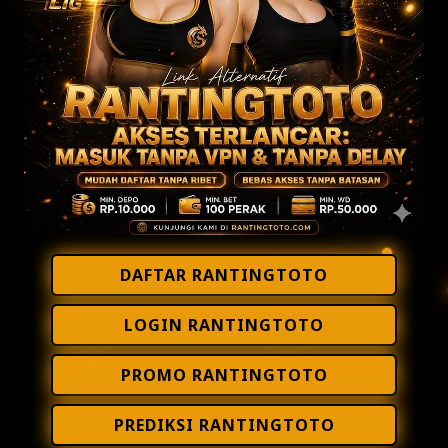
DAFTAR RANTINGTOTO
LOGIN RANTINGTOTO
PROMO RANTINGTOTO
PREDIKSI RANTINGTOTO